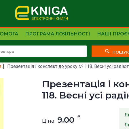
ОМОГА
ПРОГРАМА ЛОЯЛЬНОСТІ
НАШІ ПРОЄ
ПОШУ
я
Презентація і конспект до уроку № 118. Весні усі радіють
Презентація і ко
118. Весні усі рад
Я
₴
9.00
Ціна
Я