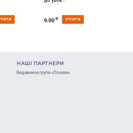
до урок...
до урок..
₴
₴
9.00
9.00
УПИТИ
КУПИТИ
НАШІ ПАРТНЕРИ
ю
Видавнича група «Основа»