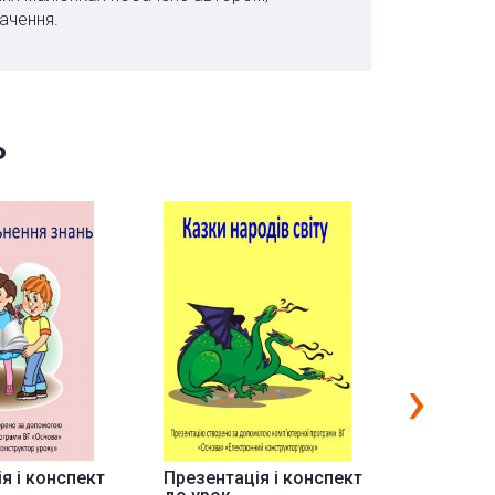
ачення.
ь
›
я і конспект
Презентація і конспект
Презента