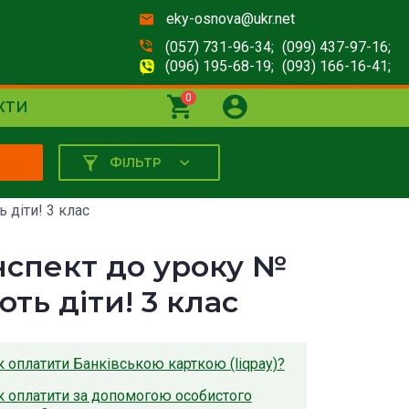
eky-osnova@ukr.net
(057) 731-96-34;
(099) 437-97-16;
(096) 195-68-19;
(093) 166-16-41;
0
КТИ
ФІЛЬТР
К
 діти! 3 клас
нспект до уроку №
іють діти! 3 клас
к оплатити Банківською карткою (liqpay)?
к оплатити за допомогою особистого