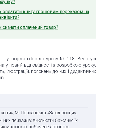
ахунку?
к оплатити книгу грошовим переказом на
еквізити?
к скачати оплачений товар?
ект у форматі.doc до уроку № 118. Весні усі
ена у повній відповідності з розробкою уроку,
ь, ілюстрацій, пояснень до них і дидактичних
ів.
 квіти»; М. Познанська «Захід сонця».
ичних пейзажів; викликати бажання їх
них малюнках побачене автором;