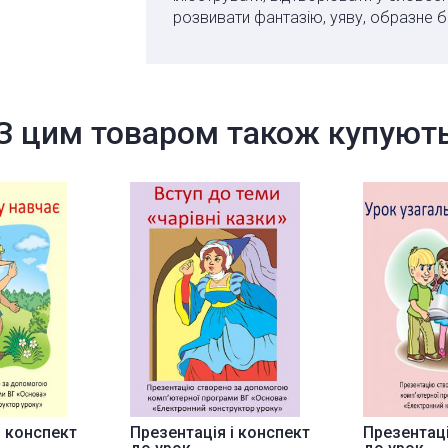
розвивати фантазію, уяву, образне б
З цим товаром також купуют
і конспект
Презентація і конспект
Презентаці