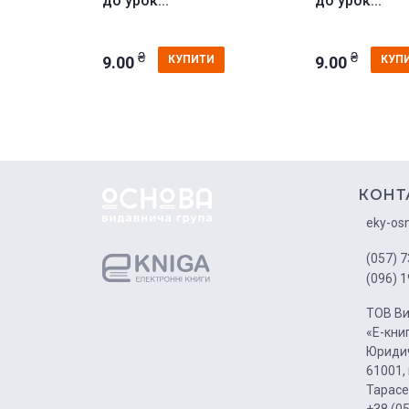
до урок...
до урок...
₴
₴
9.00
9.00
КУПИТИ
КУП
КОНТ
eky-os
(057) 7
(096) 1
ТОВ Ви
«Е-кни
Юридич
61001, 
Тарасе
+38 (0