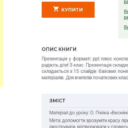
р
КУПИТИ
Я
р
Я
ОПИС КНИГИ
Презентація у форматі. ppt плюс консп
радіють діти! 3 клас. Презентація склад
складається з 15 слайдів: базових понят
матеріалів. Для вчителів початкових клас
ЗМІСТ
Матеріал до уроку:
О. Пчілка «Весняні
Мета:
допомогти зрозуміти красу лір
ілюструвати, відтворювати у словес