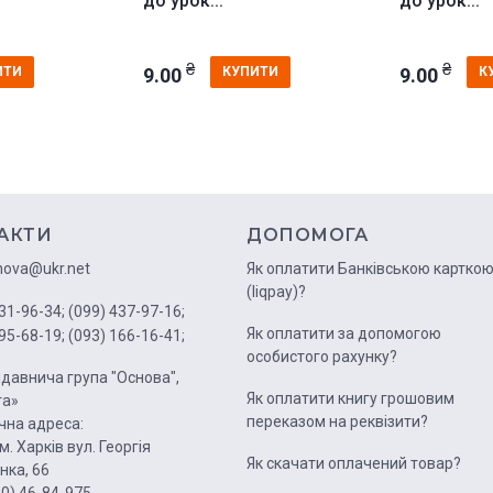
до урок...
до урок...
₴
₴
9.00
9.00
ИТИ
КУПИТИ
К
АКТИ
ДОПОМОГА
nova@ukr.net
Як оплатити Банківською картко
(liqpay)?
31-96-34;
(099) 437-97-16;
Як оплатити за допомогою
95-68-19;
(093) 166-16-41;
особистого рахунку?
давнича група "Основа",
Як оплатити книгу грошовим
га»
переказом на реквізити?
на адреса:
м. Харків вул. Георгія
Як скачати оплачений товар?
нка, 66
50) 46-84-975