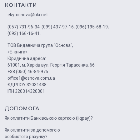
КОНТАКТИ
eky-osnova@ukr.net
(057) 731-96-34;
(099) 437-97-16;
(096) 195-68-19;
(093) 166-16-41;
ТОВ Видавнича група "Основа",
«Е-книга»
Юридична адреса:
61001, м. Харків вул. Георгія Тарасенка, 66
+38 (050) 46-84-975
office1@osnova.com.ua
ЄДРПОУ 32031438
ІПН 320314320301
ДОПОМОГА
Як оплатити Банківською карткою (liqpay)?
Як оплатити за допомогою
особистого рахунку?