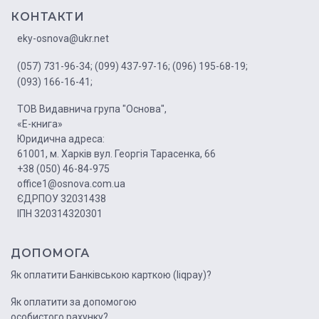
КОНТАКТИ
eky-osnova@ukr.net
(057) 731-96-34;
(099) 437-97-16;
(096) 195-68-19;
(093) 166-16-41;
ТОВ Видавнича група "Основа",
«Е-книга»
Юридична адреса:
61001, м. Харків вул. Георгія Тарасенка, 66
+38 (050) 46-84-975
office1@osnova.com.ua
ЄДРПОУ 32031438
ІПН 320314320301
ДОПОМОГА
Як оплатити Банківською карткою (liqpay)?
Як оплатити за допомогою
особистого рахунку?