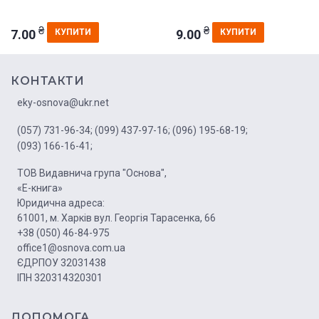
₴
₴
7.00
9.00
КУПИТИ
КУПИТИ
КОНТАКТИ
eky-osnova@ukr.net
(057) 731-96-34;
(099) 437-97-16;
(096) 195-68-19;
(093) 166-16-41;
ТОВ Видавнича група "Основа",
«Е-книга»
Юридична адреса:
61001, м. Харків вул. Георгія Тарасенка, 66
+38 (050) 46-84-975
office1@osnova.com.ua
ЄДРПОУ 32031438
ІПН 320314320301
ДОПОМОГА