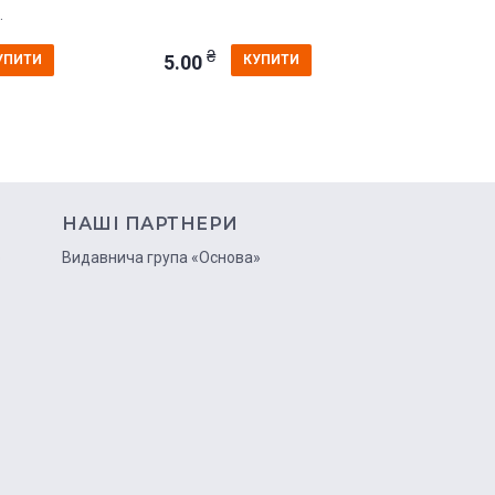
.
Старова О
₴
₴
5.00
5.00
УПИТИ
КУПИТИ
НАШІ ПАРТНЕРИ
ю
Видавнича група «Основа»