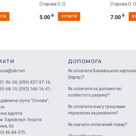
Старова О. О.
Старова О. О
₴
₴
5.00
7.00
ИТИ
КУПИТИ
К
АКТИ
ДОПОМОГА
nova@ukr.net
Як оплатити Банківською картко
(liqpay)?
31-96-34;
(099) 437-97-16;
Як оплатити за допомогою
95-68-19;
(093) 166-16-41;
особистого рахунку?
давнича група "Основа",
Як оплатити книгу грошовим
га»
переказом на реквізити?
на адреса:
м. Харків вул. Георгія
Як скачати оплачений товар?
нка, 66
50) 46-84-975
Ліцензійна угода