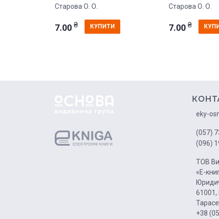
Старова О. О.
Старова О. О.
₴
₴
7.00
7.00
КУПИТИ
КУП
КОНТ
eky-os
(057) 7
(096) 1
ТОВ Ви
«Е-кни
Юридич
61001, 
Тарасе
+38 (0