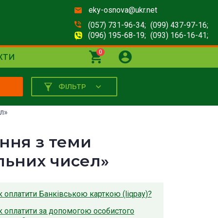
eky-osnova@ukr.net
(057) 731-96-34;
(099) 437-97-16;
(096) 195-68-19;
(093) 166-16-41;
0
КТИ
ФІЛЬТР
К
л»
ння з теми
льних чисел»
к оплатити Банківською карткою (liqpay)?
к оплатити за допомогою особистого