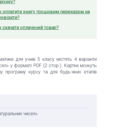
ахунку?
к оплатити книгу грошовим переказом на
еквізити?
к скачати оплачений товар?
атики для учнів 5 класу містять 4 варіанти
сел» у форматі PDF (2 стор.). Картки можуть
ну програму курсу та для будь-яких етапів
атуральних чисел».