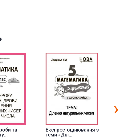
ь
›
роби та
Експрес-оцінювання з
Множенн
у...
теми «Діл...
дробів. К