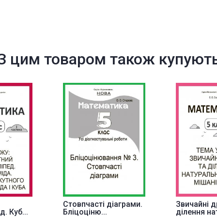
З цим товаром також купуют
Стовпчасті діаграми.
Звичайні д
. Куб...
Бліцоціню...
ділення нат