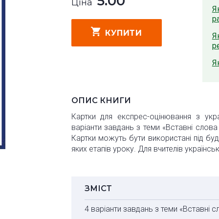
5.00
Ціна
Я
р
КУПИТИ
Я
р
Я
ОПИС КНИГИ
Картки для експрес-оцінювання з укр
варіанти завдань з теми «Вставні слова 
Картки можуть бути використані під бу
яких етапів уроку. Для вчителів українсь
ЗМІСТ
4 варіанти завдань з теми «Вставні с