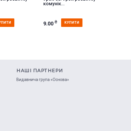
комунік...
правоп...
₴
₴
9.00
9.00
УПИТИ
КУПИТИ
НАШІ ПАРТНЕРИ
ю
Видавнича група «Основа»