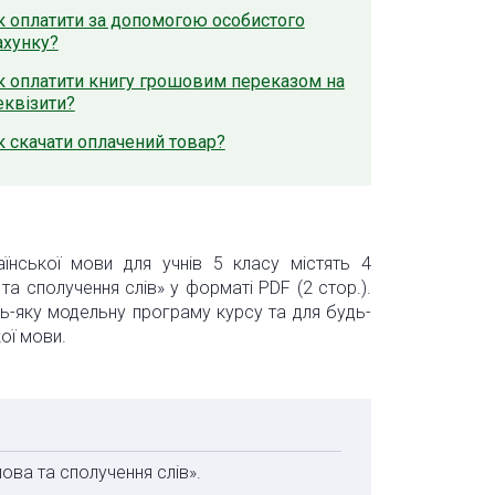
к оплатити за допомогою особистого
ахунку?
к оплатити книгу грошовим переказом на
еквізити?
к скачати оплачений товар?
аїнської мови для учнів 5 класу містять 4
та сполучення слів» у форматі PDF (2 стор.).
дь-яку модельну програму курсу та для будь-
кої мови.
лова та сполучення слів».