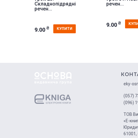
Складнопідрядні
речен...
речен...
₴
9.00
КУП
₴
9.00
КУПИТИ
КОНТ
eky-os
(057) 7
(096) 1
ТОВ Ви
«Е-кни
Юридич
61001, 