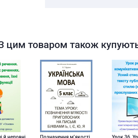
З цим товаром також купуют
і й неповні
Позначення м’якості
Урок 36. У