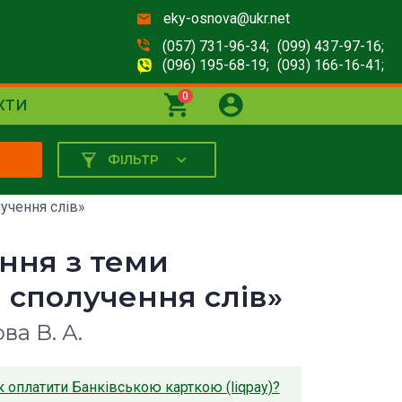
eky-osnova@ukr.net
(057) 731-96-34;
(099) 437-97-16;
(096) 195-68-19;
(093) 166-16-41;
0
КТИ
ФІЛЬТР
К
учення слів»
ння з теми
а сполучення слів»
ва В. А.
к оплатити Банківською карткою (liqpay)?