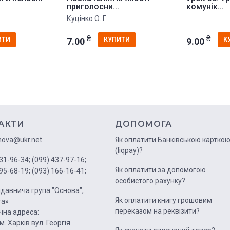
приголосни...
комунік...
Куцінко О. Г.
₴
₴
7.00
9.00
ИТИ
КУПИТИ
К
АКТИ
ДОПОМОГА
nova@ukr.net
Як оплатити Банківською картко
(liqpay)?
31-96-34;
(099) 437-97-16;
Як оплатити за допомогою
95-68-19;
(093) 166-16-41;
особистого рахунку?
давнича група "Основа",
Як оплатити книгу грошовим
га»
переказом на реквізити?
на адреса:
м. Харків вул. Георгія