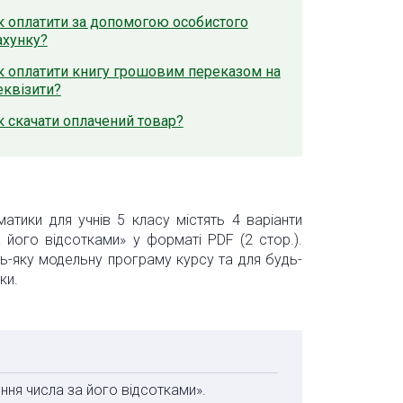
к оплатити за допомогою особистого
ахунку?
к оплатити книгу грошовим переказом на
еквізити?
к скачати оплачений товар?
атики для учнів 5 класу містять 4 варіанти
 його відсотками» у форматі PDF (2 стор.).
дь-яку модельну програму курсу та для будь-
ки.
ння числа за його відсотками».