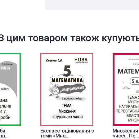
З цим товаром також купуют
би.
Експрес-оцінювання з
Множення 
і...
теми «Мно...
чисел. Пе...