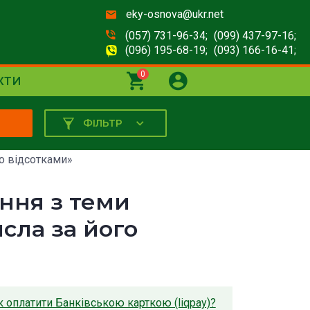
eky-osnova@ukr.net
(057) 731-96-34;
(099) 437-97-16;
(096) 195-68-19;
(093) 166-16-41;
0
КТИ
ФІЛЬТР
К
о відсотками»
ння з теми
сла за його
к оплатити Банківською карткою (liqpay)?