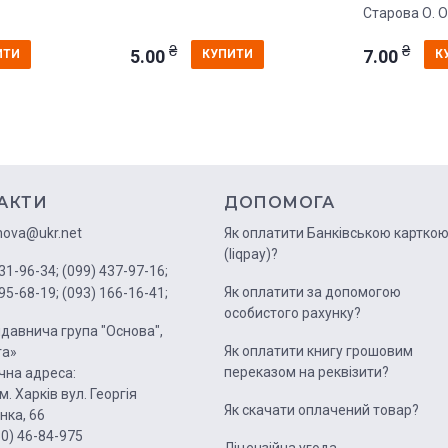
Старова О. О
₴
₴
5.00
7.00
ИТИ
КУПИТИ
К
АКТИ
ДОПОМОГА
nova@ukr.net
Як оплатити Банківською картко
(liqpay)?
31-96-34;
(099) 437-97-16;
Як оплатити за допомогою
95-68-19;
(093) 166-16-41;
особистого рахунку?
давнича група "Основа",
Як оплатити книгу грошовим
га»
переказом на реквізити?
на адреса:
м. Харків вул. Георгія
Як скачати оплачений товар?
нка, 66
50) 46-84-975
Ліцензійна угода