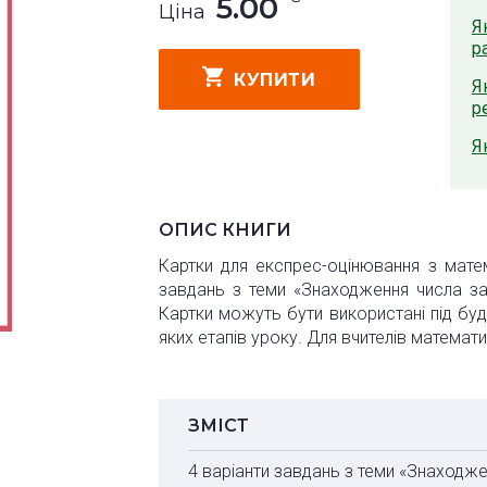
5.00
Ціна
Я
р
КУПИТИ
Я
р
Я
ОПИС КНИГИ
Картки для експрес-оцінювання з матем
завдань з теми «Знаходження числа за
Картки можуть бути використані під бу
яких етапів уроку. Для вчителів математи
ЗМІСТ
4 варіанти завдань з теми «Знаходже