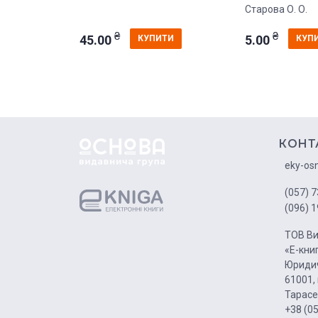
Старова О. О.
₴
₴
45.00
5.00
КУПИТИ
КУП
КОНТ
eky-os
(057) 7
(096) 1
ТОВ Ви
«Е-кни
Юридич
61001, 
Тарасе
+38 (0