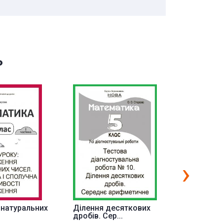
ь
›
натуральних
Ділення десяткових
Десятко
дробів. Сер...
десятко.