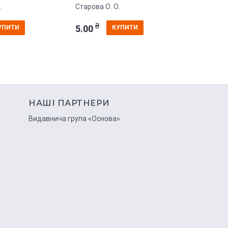
.
Старова О. О.
Старова О
₴
₴
5.00
7.00
УПИТИ
КУПИТИ
НАШІ ПАРТНЕРИ
ю
Видавнича група «Основа»