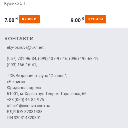
Куцінко О. Г.
₴
₴
7.00
9.00
КУПИТИ
КУПИТИ
КОНТАКТИ
eky-osnova@ukr.net
(057) 731-96-34;
(099) 437-97-16;
(096) 195-68-19;
(093) 166-16-41;
ТОВ Видавнича група "Основа",
«Е-книга»
Юридична адреса:
61001, м. Харків вул. Георгія Тарасенка, 66
+38 (050) 46-84-975
office1@osnova.com.ua
ЄДРПОУ 32031438
ІПН 320314320301