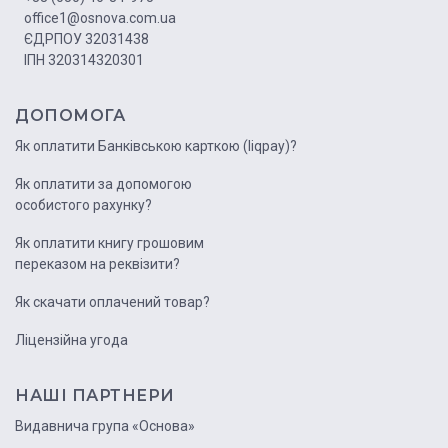
office1@osnova.com.ua
ЄДРПОУ 32031438
ІПН 320314320301
ДОПОМОГА
Як оплатити Банківською карткою (liqpay)?
Як оплатити за допомогою
особистого рахунку?
Як оплатити книгу грошовим
переказом на реквізити?
Як скачати оплачений товар?
Ліцензійна угода
НАШІ ПАРТНЕРИ
Видавнича група «Основа»