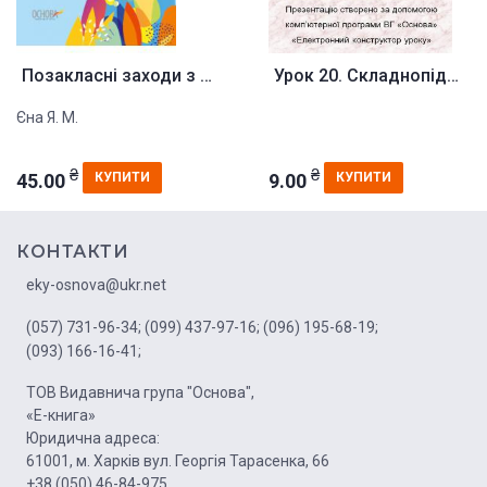
Позакласні заходи з українсько...
Урок 20. Складнопідрядне речен...
Єна Я. М.
₴
₴
45.00
9.00
КУПИТИ
КУПИТИ
КОНТАКТИ
eky-osnova@ukr.net
(057) 731-96-34;
(099) 437-97-16;
(096) 195-68-19;
(093) 166-16-41;
ТОВ Видавнича група "Основа",
«Е-книга»
Юридична адреса:
61001, м. Харків вул. Георгія Тарасенка, 66
+38 (050) 46-84-975