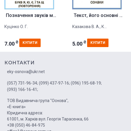
Позначення звуків мовлення на ...
Текст, його основні ознаки. Ді...
Куцінко О. Г.
Казакова В. А., К...
₴
₴
7.00
5.00
КУПИТИ
КУПИТИ
КОНТАКТИ
eky-osnova@ukr.net
(057) 731-96-34;
(099) 437-97-16;
(096) 195-68-19;
(093) 166-16-41;
ТОВ Видавнича група "Основа",
«Е-книга»
Юридична адреса:
61001, м. Харків вул. Георгія Тарасенка, 66
+38 (050) 46-84-975