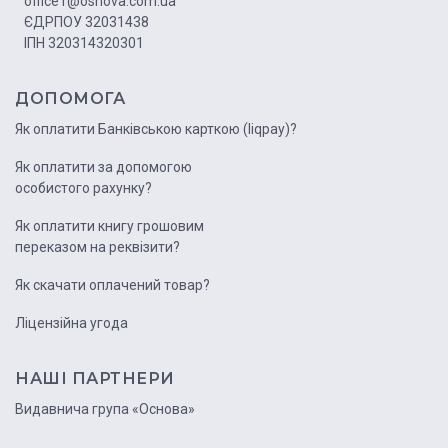
office1@osnova.com.ua
ЄДРПОУ 32031438
ІПН 320314320301
ДОПОМОГА
Як оплатити Банківською карткою (liqpay)?
Як оплатити за допомогою
особистого рахунку?
Як оплатити книгу грошовим
переказом на реквізити?
Як скачати оплачений товар?
Ліцензійна угода
НАШІ ПАРТНЕРИ
Видавнича група «Основа»