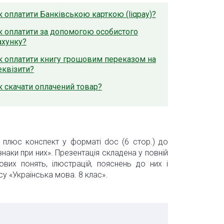
к оплатити Банківською карткою (liqpay)?
к оплатити за допомогою особистого
ахунку?
к оплатити книгу грошовим переказом на
еквізити?
к скачати оплачений товар?
) плюс конспект у форматі doc (6 стор.) до
знаки при них». Презентація складена у повній
ових понять, ілюстрацій, пояснень до них і
су «Українська мова. 8 клас».