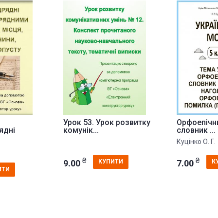
Урок 53. Урок розвитку
Орфоепічни
ядні
комунік...
словник ...
Куцінко О. Г.
₴
₴
9.00
7.00
КУПИТИ
К
ИТИ