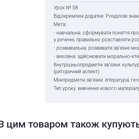
Урок № 58
Відокремлені додатки. Розділові знак
Мета:
- навчальна
: сформувати поняття про 
у реченні, правильно розставляти роз
- розвивальна
: розвивати зв’язне мов
- виховна
: здійснювати морально-ети
Внутрішньопредметні зв’язки:
культур
(риторичний аспект).
Міжпредметні зв’язки:
література, геог
Тип уроку:
вивчення нового матеріалу
З цим товаром також купуют