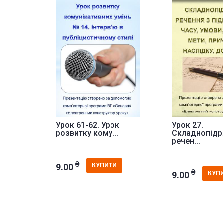
Урок 61-62. Урок
Урок 27.
розвитку кому...
Складнопідр
речен...
₴
9.00
КУПИТИ
₴
9.00
КУП