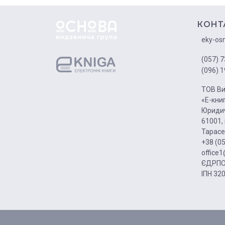
КОНТ
eky-os
(057) 7
(096) 1
ТОВ Ви
«Е-кни
Юридич
61001, 
Тарасе
+38 (0
office
ЄДРПО
ІПН 32