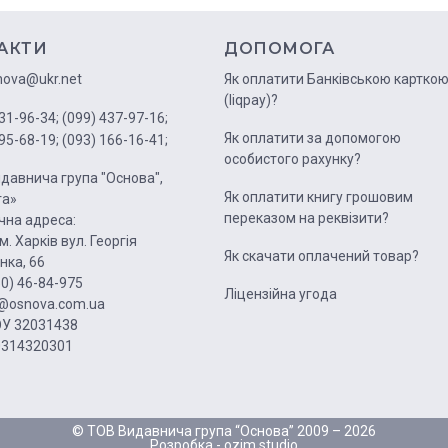
АКТИ
ДОПОМОГА
nova@ukr.net
Як оплатити Банківською картко
(liqpay)?
31-96-34;
(099) 437-97-16;
Як оплатити за допомогою
95-68-19;
(093) 166-16-41;
особистого рахунку?
давнича група "Основа",
Як оплатити книгу грошовим
га»
переказом на реквізити?
на адреса:
м. Харків вул. Георгія
Як скачати оплачений товар?
нка, 66
50) 46-84-975
Ліцензійна угода
1@osnova.com.ua
У 32031438
0314320301
© ТОВ Видавнича група “Основа” 2009 – 2026
Розробка -
ozim.studio