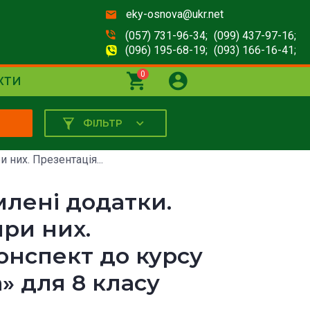
eky-osnova@ukr.net
(057) 731-96-34;
(099) 437-97-16;
(096) 195-68-19;
(093) 166-16-41;
0
КТИ
ФІЛЬТР
К
 них. Презентація...
млені додатки.
при них.
онспект до курсу
» для 8 класу