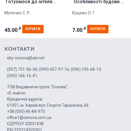
Готуємося до інтелектуальних з...
Особливості будови розповіді т...
Молочко С. Р.
Куцінко О. Г.
₴
₴
45.00
7.00
КУПИТИ
КУПИТИ
КОНТАКТИ
eky-osnova@ukr.net
(057) 731-96-34;
(099) 437-97-16;
(096) 195-68-19;
(093) 166-16-41;
ТОВ Видавнича група "Основа",
«Е-книга»
Юридична адреса:
61001, м. Харків вул. Георгія Тарасенка, 66
+38 (050) 46-84-975
office1@osnova.com.ua
ЄДРПОУ 32031438
ІПН 320314320301